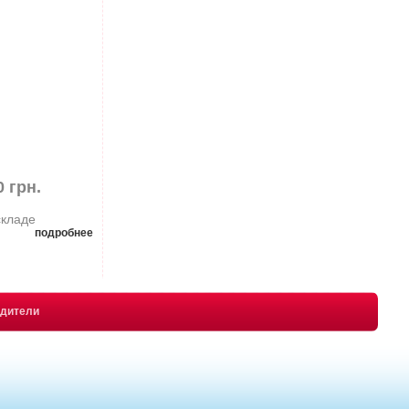
0 грн.
складе
подробнее
одители