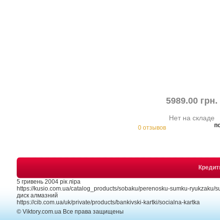
5989.00 грн.
Нет на складе
п
0 отзывов
Креди
5 гривень 2004 рік ліра
https://kusio.com.ua/catalog_products/sobaku/perenosku-sumku-ryukzaku/s
диск алмазний
https://cib.com.ua/uk/private/products/bankivski-kartki/socialna-kartka
© Viktory.com.ua Все права защищены