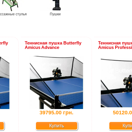
ссажные стулья
Пушки
rfly
Теннисная пушка Butterfly
Теннисная пушк
Amicus Advance
Amicus Professi
.
39795.00 грн.
50120.0
Купить
Куп