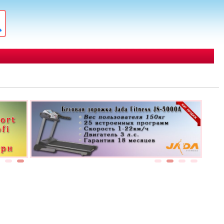
1
2
1
2
3
4