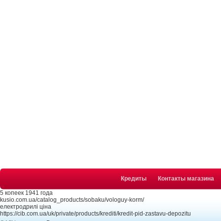
Кредиты
Контакты магазина
5 копеек 1941 года
kusio.com.ua/catalog_products/sobaku/vologuy-korm/
електродрилі ціна
https://cib.com.ua/uk/private/products/krediti/kredit-pid-zastavu-depozitu