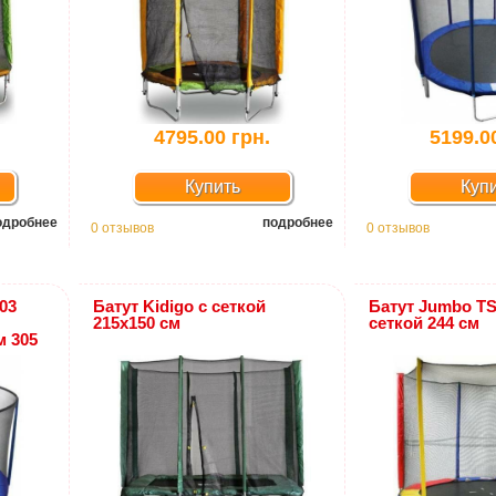
4795.00 грн.
5199.0
Купить
Куп
одробнее
подробнее
0 отзывов
0 отзывов
03
Батут Kidigo с сеткой
Батут Jumbo T
215х150 см
сеткой 244 см
 305