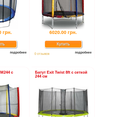
0 грн.
6020.00 грн.
ить
Купить
подробнее
подробнее
0 отзывов
SM244 с
Батут Exit Twist 8ft с сеткой
244 см