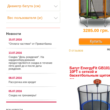
Диаметр батута (см)
Вес пользователя (кг)
3285.00 грн.
Новости
15.07.2016
Купить
"Оплата частями" от Приватбанка
п
0 отзывов
13.07.2016
Скидка "День рождения". На
кардиооборудование
предоставляется cкидка в течение
пяти дней до и после даты
Батут EnergyFit GB101
рождения.
10FT с сеткой и
баскетбольным щитом
08.07.2016
см
Рассрочка или кредит
05.07.2016
Скидка на тренажеры!
все новости