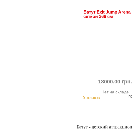
Батут Exit Jump Arena 
сеткой 366 см
18000.00 грн
Нет на складе
п
0 отзывов
Батут - детский аттракцио