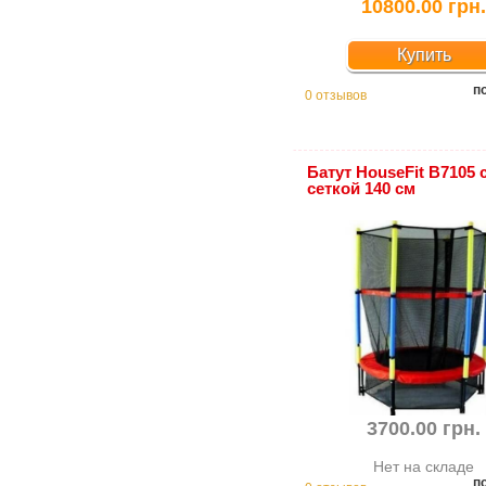
10800.00 грн
Купить
п
0 отзывов
Батут HouseFit B7105 
сеткой 140 см
3700.00 грн.
Нет на складе
п