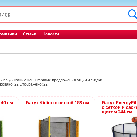
компании
Статьи
Новости
ны
по убыванию цены
горячие предложения
акции и скидки
ровано:
22
Отображено:
22
140 см
Батут Kidigo с сеткой 183 см
Батут EnergyFi
с сеткой и бас
щитом 244 см