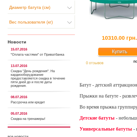
Диаметр батута (см)
Вес пользователя (кг)
10310.00 грн
Новости
15.07.2016
Купить
"Оплата частями" от Приватбанка
п
0 отзывов
13.07.2016
Скидка "День рождения". На
кардиооборудование
предоставляется cкидка в течение
пяти дней до и после даты
Батут - детский аттракцио
рождения.
Прыжки на батуте - развл
08.07.2016
Рассрочка или кредит
Во время прыжка группиру
05.07.2016
Детские батуты
- небольшо
Скидка на тренажеры!
Универсальные батуты
- 
все новости