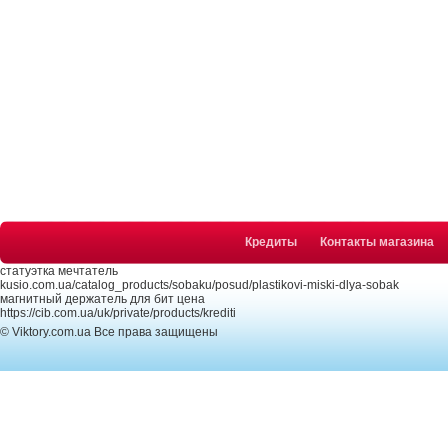
Кредиты
Контакты магазина
статуэтка мечтатель
kusio.com.ua/catalog_products/sobaku/posud/plastikovi-miski-dlya-sobak
магнитный держатель для бит цена
https://cib.com.ua/uk/private/products/krediti
© Viktory.com.ua Все права защищены