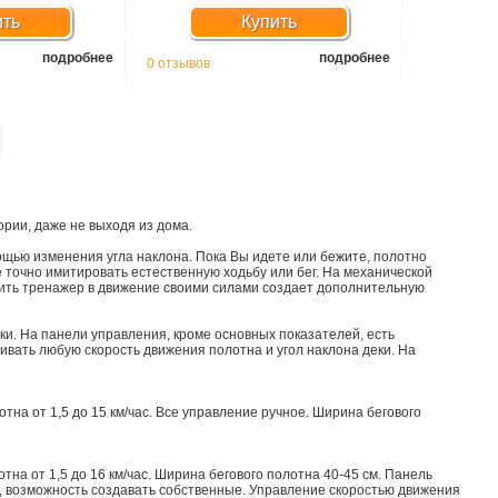
ить
Купить
подробнее
подробнее
0 отзывов
ории, даже не выходя из дома.
ощью изменения угла наклона. Пока Вы идете или бежите, полотно
 точно имитировать естественную ходьбу или бег. На механической
дить тренажер в движение своими силами создает дополнительную
ки. На панели управления, кроме основных показателей, есть
вать любую скорость движения полотна и угол наклона деки. На
тна от 1,5 до 15 км/час. Все управление ручное. Ширина бегового
тна от 1,5 до 16 км/час. Ширина бегового полотна 40-45 см. Панель
к, возможность создавать собственные. Управление скоростью движения