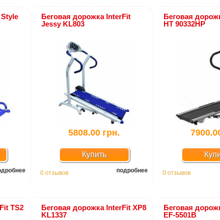
Style
Беговая дорожка InterFit
Беговая дорожк
Jessy KL803
HT 90332HP
5808.00 грн.
7900.0
Купить
Куп
одробнее
подробнее
0 отзывов
0 отзывов
Fit TS2
Беговая дорожка InterFit XP8
Беговая дорожк
KL1337
EF-5501B