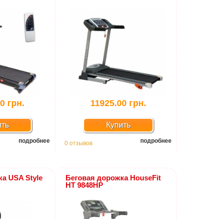
0 грн.
11925.00 грн.
ить
Купить
подробнее
подробнее
0 отзывов
а USA Style
Беговая дорожка HouseFit
HТ 9848HP