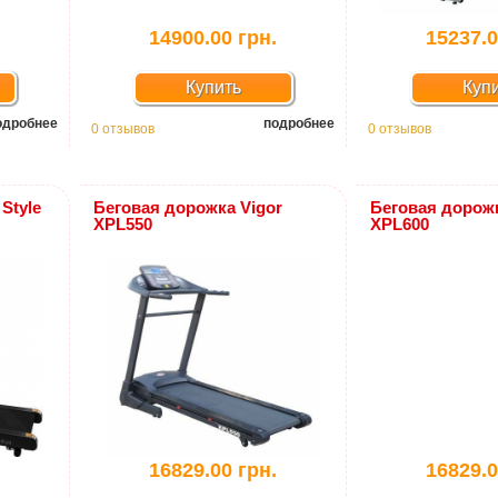
.
14900.00 грн.
15237.0
Купить
Куп
одробнее
подробнее
0 отзывов
0 отзывов
Style
Беговая дорожка Vigor
Беговая дорожк
XPL550
XPL600
.
16829.00 грн.
16829.0