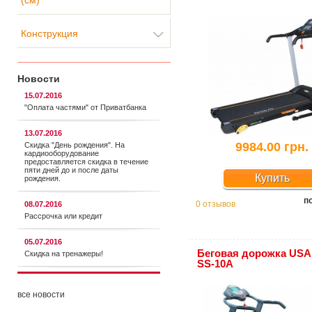
(см)
Конструкция
Новости
15.07.2016
"Оплата частями" от Приватбанка
13.07.2016
9984.00 грн.
Скидка "День рождения". На
кардиооборудование
предоставляется cкидка в течение
пяти дней до и после даты
Купить
рождения.
п
0 отзывов
08.07.2016
Рассрочка или кредит
05.07.2016
Беговая дорожка USA 
Скидка на тренажеры!
SS-10A
все новости