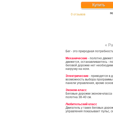
Купить
п
0 отзывов
« Р
Бег - это природная потребност
Механические
- полотно движет
движется, останавливаетесь - п
беговой дорожке нет необходим
нагрузку на ноги.
Электрические
- приводятся в 
возможность выбора программы 
панели управления, кроме осно
Эконом-класс
Беговые дорожки эконом-класса 
полотна 38-40 см.
Любительский класс
Двигатель у таких беговых дорож
управления показывает пульс, с