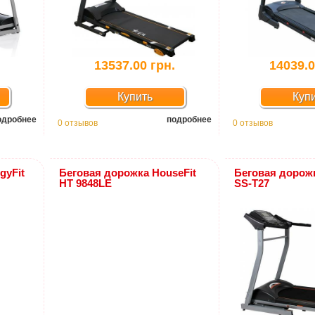
.
13537.00 грн.
14039.0
Купить
Куп
одробнее
подробнее
0 отзывов
0 отзывов
gyFit
Беговая дорожка HouseFit
Беговая дорожк
HТ 9848LE
SS-T27