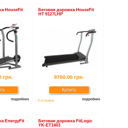
а HouseFit
Беговая дорожка HouseFit
HT 9127LHP
0 грн.
9700.00 грн.
ить
Купить
подробнее
подробнее
0 отзывов
а EnergyFit
Беговая дорожка FitLogic
YK-ET1403