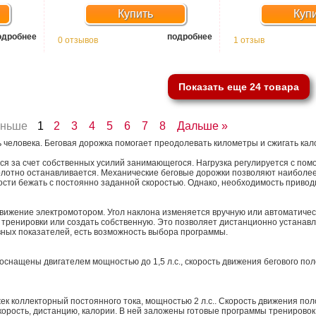
Купить
Куп
одробнее
подробнее
0 отзывов
1 отзыв
Показать еще 24 товара
аньше
1
2
3
4
5
6
7
8
Дальше »
ь человека. Беговая дорожка помогает преодолевать километры и сжигать кал
ся за счет собственных усилий занимающегося. Нагрузка регулируется с пом
олотно останавливается. Механические беговые дорожки позволяют наиболее
ости бежать с постоянно заданной скоростью. Однако, необходимость приво
движение электромотором. Угол наклона изменяется вручную или автоматичес
тренировки или создать собственную. Это позволяет дистанционно устанавли
вных показателей, есть возможность выбора программы.
оснащены двигателем мощностью до 1,5 л.с., скорость движения бегового поло
ек коллекторный постоянного тока, мощностью 2 л.с.. Скорость движения поло
корость, дистанцию, калории. В ней заложены готовые программы тренирово