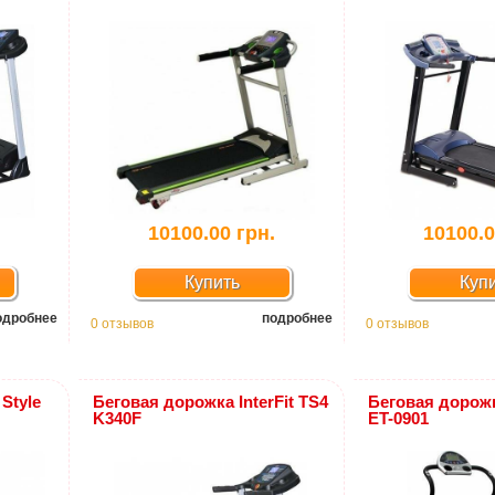
10100.00 грн.
10100.0
Купить
Куп
одробнее
подробнее
0 отзывов
0 отзывов
Style
Беговая дорожка InterFit TS4
Беговая дорожк
K340F
ET-0901