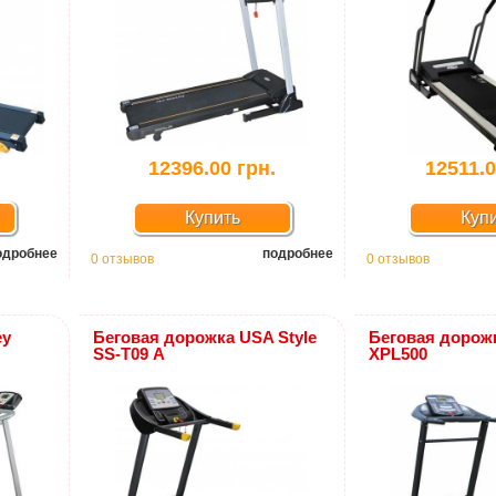
12396.00 грн.
12511.0
Купить
Куп
одробнее
подробнее
0 отзывов
0 отзывов
ey
Беговая дорожка USA Style
Беговая дорожк
SS-Т09 А
XPL500