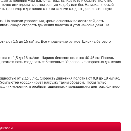
ощью изменения угла наклона. Пока Вы идете или бежите, полотно
 точно имитировать естественную ходьбу или бег. На механической
дить тренажер в движение своими силами создает дополнительную
ки. На панели управления, кроме основных показателей, есть
вать любую скорость движения полотна и угол наклона деки. На
тна от 1,5 до 15 км/час. Все управление ручное. Ширина бегового
тна от 1,5 до 16 км/час. Ширина бегового полотна 40-45 см. Панель
к, возможность создавать собственные. Управление скоростью движения
остью от 2 до 3 л.с.. Скорость движения полотна от 0,8 до 18 км/час.
(компьютер координирует нагрузку таким образом, чтобы пульс
ашних условиях, в реабилитационных и медицинских центрах, фитнес-
одители