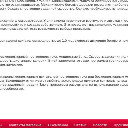
ся за счет собственных усилий занимающегося. Нагрузка регулируется с пом
олотно останавливается. Механические беговые дорожки позволяют наиболее
ости бежать с постоянно заданной скоростью. Однако, необходимость приво
движение электромотором. Угол наклона изменяется вручную или автоматичес
тренировки или создать собственную. Это позволяет дистанционно устанавли
вных показателей, есть возможность выбора программы.
оснащены двигателем мощностью до 1,5 л.с., скорость движения бегового поло
ек коллекторный постоянного тока, мощностью 2 л.с.. Скорость движения поло
корость, дистанцию, калории. В ней заложены готовые программы тренирово
электрическое.
снащены коллекторным двигателем постоянного тока или бесколлекторным мощн
см. Важнейшим отличием от любительского класса является контроль пульса 
нее заданный предел). Такие тренажеры рассчитаны на использование в дом
 способностью.
ты
Контакты магазина
О компании
Статьи
Новости
Произв