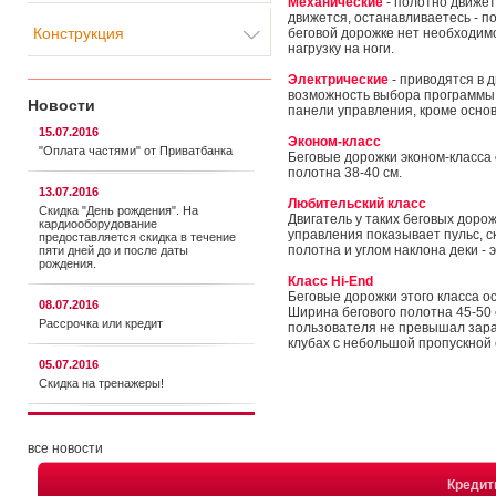
Механические
- полотно движет
движется, останавливаетесь - п
Конструкция
беговой дорожке нет необходим
нагрузку на ноги.
Электрические
- приводятся в 
возможность выбора программы 
Новости
панели управления, кроме осно
15.07.2016
Эконом-класс
"Оплата частями" от Приватбанка
Беговые дорожки эконом-класса 
полотна 38-40 см.
13.07.2016
Любительский класс
Скидка "День рождения". На
Двигатель у таких беговых дорож
кардиооборудование
управления показывает пульс, с
предоставляется cкидка в течение
полотна и углом наклона деки - 
пяти дней до и после даты
рождения.
Класс Hi-End
Беговые дорожки этого класса о
08.07.2016
Ширина бегового полотна 45-50 
Рассрочка или кредит
пользователя не превышал зара
клубах с небольшой пропускной
05.07.2016
Скидка на тренажеры!
все новости
Креди