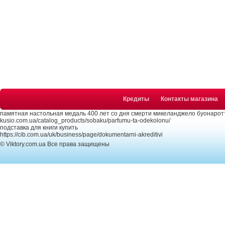
Кредиты
Контакты магазина
памятная настольная медаль 400 лет со дня смерти микеланджело буонарот
kusio.com.ua/catalog_products/sobaku/parfumu-ta-odekolonu/
подставка для книги купить
https://cib.com.ua/uk/business/page/dokumentarni-akreditivi
© Viktory.com.ua Все права защищены