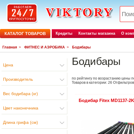
КАТАЛОГ ТОВАРОВ
Кредиты
Контакты магазина
О ком
Главная
>
ФИТНЕС И АЭРОБИКА
>
Бодибары
Бодибары
Цена
по рейтингу
по возрастанию цены
п
Производитель
Товаров в категории:
26
Отфильтров
Вес бодибара (кг)
Бодибар Fitex MD1137-2
Цвет наконечника
Длина грифа (см)