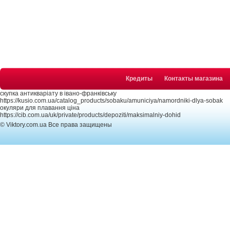
Кредиты
Контакты магазина
скупка антикваріату в івано-франківську
https://kusio.com.ua/catalog_products/sobaku/amuniciya/namordniki-dlya-sobak
окуляри для плавання ціна
https://cib.com.ua/uk/private/products/depoziti/maksimalniy-dohid
© Viktory.com.ua Все права защищены