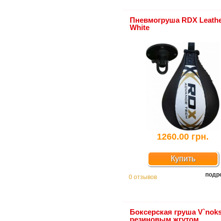
Пневмогруша RDX Leath
White
1260.00 грн.
Купить
подр
0 отзывов
Боксерская груша V`noks
резиновым жгутом