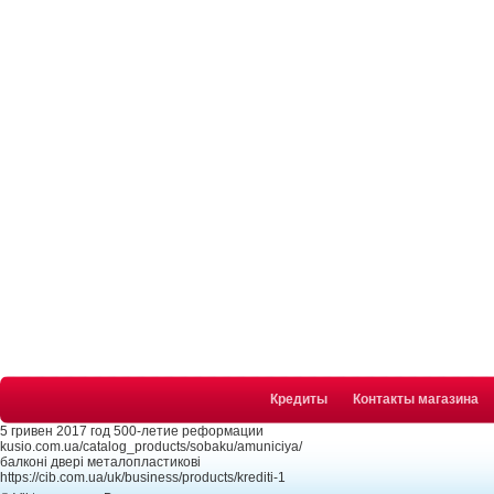
Кредиты
Контакты магазина
5 гривен 2017 год 500-летие реформации
kusio.com.ua/catalog_products/sobaku/amuniciya/
балконі двері металопластикові
https://cib.com.ua/uk/business/products/krediti-1