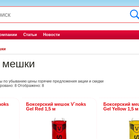
компании
Статьи
Новости
шки
е мешки
ны
по убыванию цены
горячие предложения
акции и скидки
ровано:
8
Отображено:
8
noks
Боксерский мешок V`noks
Боксерский ме
Gel Red 1,5 м
Gel Yellow 1,5 м