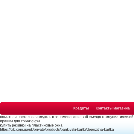
Кредиты
Контакты магазина
памятная настольная медаль в ознаменование xxii съезда коммунистической
іграшки для собак gigwi
купить резинки на пластиковые окна
https://cib.com.ua/uk/private/products/bankivski-kartki/depozitna-kartka