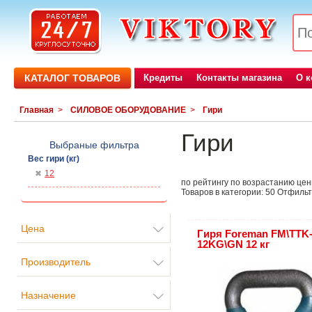
КАТАЛОГ ТОВАРОВ
Кредиты
Контакты магазина
О 
Главная
>
СИЛОВОЕ ОБОРУДОВАНИЕ
>
Гири
Гири
Выбраные фильтра
Вес гири (кг)
12
по рейтингу
по возрастанию це
Товаров в категории:
50
Отфильт
Цена
Гиря Foreman FM\TTK
12KG\GN 12 кг
Производитель
Назначение