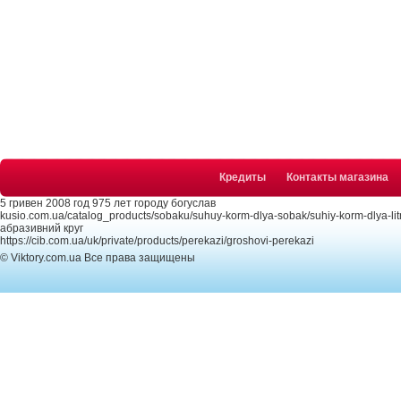
Кредиты
Контакты магазина
5 гривен 2008 год 975 лет городу богуслав
kusio.com.ua/catalog_products/sobaku/suhuy-korm-dlya-sobak/suhiy-korm-dlya-li
абразивний круг
https://cib.com.ua/uk/private/products/perekazi/groshovi-perekazi
© Viktory.com.ua Все права защищены