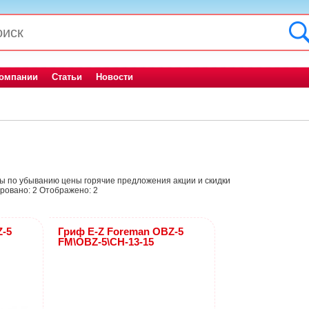
компании
Статьи
Новости
ны
по убыванию цены
горячие предложения
акции и скидки
ровано:
2
Отображено:
2
Z-5
Гриф E-Z Foreman OBZ-5
FM\OBZ-5\CH-13-15