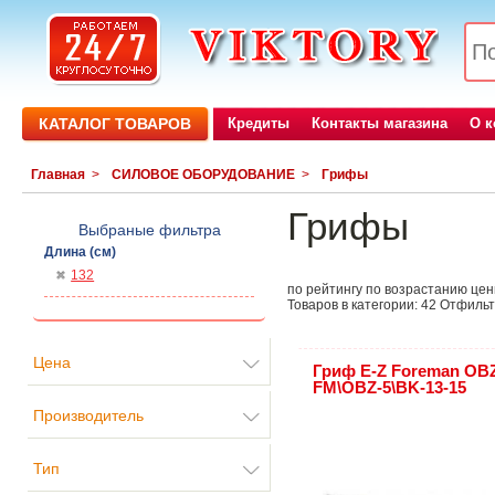
КАТАЛОГ ТОВАРОВ
Кредиты
Контакты магазина
О 
Главная
>
СИЛОВОЕ ОБОРУДОВАНИЕ
>
Грифы
Грифы
Выбраные фильтра
Длина (см)
132
по рейтингу
по возрастанию це
Товаров в категории:
42
Отфильт
Цена
Гриф E-Z Foreman OB
FM\OBZ-5\BK-13-15
Производитель
Тип