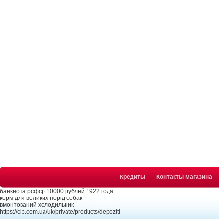
Кредиты
Контакты магазина
банкнота рсфср 10000 рублей 1922 года
корм для великих порід собак
вмонтований холодильник
https://cib.com.ua/uk/private/products/depoziti