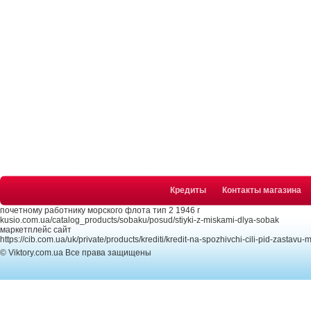
Кредиты
Контакты магазина
почетному работнику морского флота тип 2 1946 г
kusio.com.ua/catalog_products/sobaku/posud/stiyki-z-miskami-dlya-sobak
маркетплейс сайт
https://cib.com.ua/uk/private/products/krediti/kredit-na-spozhivchi-cili-pid-zastavu
© Viktory.com.ua Все права защищены