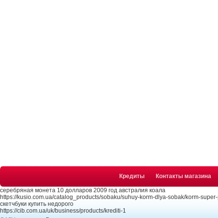
Кредиты
Контакты магазина
серебряная монета 10 долларов 2009 год австралия коала
https://kusio.com.ua/catalog_products/sobaku/suhuy-korm-dlya-sobak/korm-super
скетчбуки купить недорого
https://cib.com.ua/uk/business/products/krediti-1