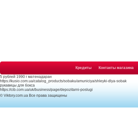
Кредиты
Контакты магазина
5 рублей 1990 г матенадаран
https://kusio.com.ua/catalog_products/sobaku/amuniciya/shleyki-dlya-sobak
рукавицы для бокса
https://cib.com.ua/uk/business/page/depozitarni-poslugi
© Viktory.com.ua Все права защищены