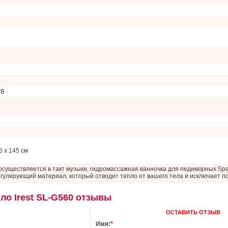
0В
5 х 145 см
осуществляется в такт музыки, гидромассажная ванночка для педикюрных Sp
гулирующий материал, который отводит тепло от вашего тела и исключает п
ло Irest SL-G560 отзывы
OСТАВИТЬ ОТЗЫВ
Имя:
*