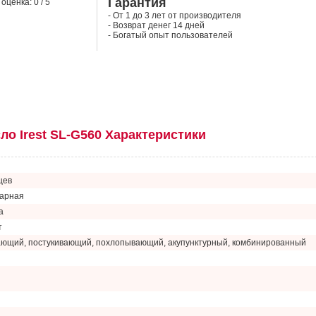
Гарантия
оценка: 0 / 5
- От 1 до 3 лет от производителя
- Возврат денег 14 дней
- Богатый опыт пользователей
ло Irest SL-G560 Характеристики
цев
арная
а
т
ющий, постукивающий, похлопывающий, акупунктурный, комбинированный