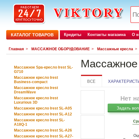
КАТАЛОГ ТОВАРОВ
Кредиты
Контакты магазина
О 
Главная
>
МАССАЖНОЕ ОБОРУДОВАНИЕ
>
Массажные кресла
>
Массажное 
Массажное Sра-кресло Irest SL-
G710
Массажное кресло Irest
ВСЕ
ХАРАКТЕРИСТ
Business-compact
Массажное кресло Irest
DreamWave
Нет н
Массажное кресло Irest
Luxurious 3D
Задать воп
Массажное кресло Irest SL-A05
Массажное кресло Irest SL-A12
Массажное кресло Irest SL-
Ср
A18Q-1
Массажное кресло Irest SL-A26
Оце
Массажное кресло Irest SL-A27-