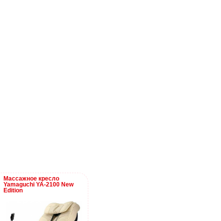
Массажное кресло
Массажное кресло Family
Масс
Yamaguchi YA-2100 New
Inada Embrace Deluxe
Yama
Edition