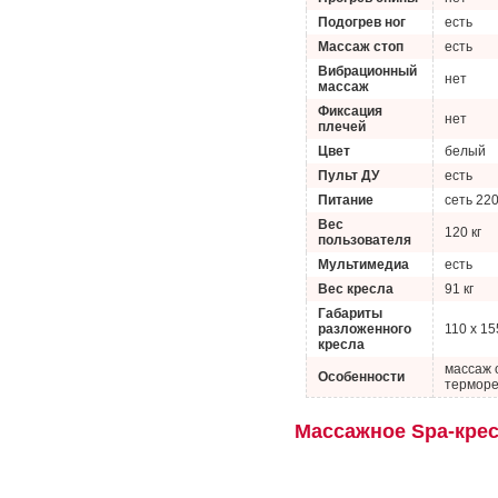
Подогрев ног
есть
Массаж стоп
есть
Вибрационный
нет
массаж
Фиксация
нет
плечей
Цвет
белый
Пульт ДУ
есть
Питание
сеть 22
Вес
120 кг
пользователя
Мультимедиа
есть
Вес кресла
91 кг
Габариты
разложенного
110 х 15
кресла
массаж 
Особенности
терморе
Массажное Sра-крес