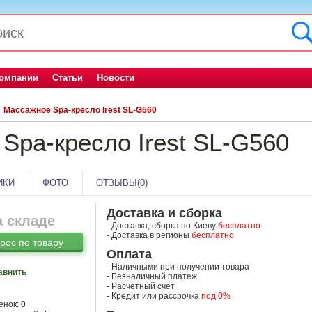
компании
Статьи
Новости
Массажное Sра-кресло Irest SL-G560
Sра-кресло Irest SL-G560
ИКИ
ФОТО
ОТЗЫВЫ(0)
Доставка и сборка
а складе
- Доставка, сборка по Киеву
бесплатно
- Доставка в регионы
бесплатно
рос по товару
Оплата
- Наличными при получении товара
авнить
- Безналичный платеж
- Расчетный счет
- Кредит или рассрочка
под 0%
нок: 0