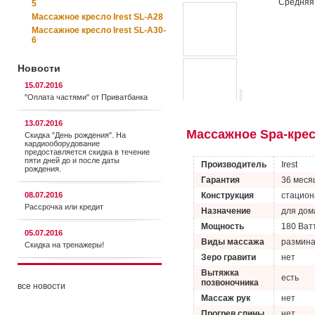
Средняя 
5
Массажное кресло Irest SL-A28
Массажное кресло Irest SL-A30-
6
Новости
15.07.2016
"Оплата частями" от Приватбанка
13.07.2016
Массажное Sра-крес
Скидка "День рождения". На
кардиооборудование
предоставляется cкидка в течение
пяти дней до и после даты
Производитель
Irest
рождения.
Гарантия
36 меся
08.07.2016
Конструкция
стацион
Рассрочка или кредит
Назначение
для дом
Мощность
180 Ват
05.07.2016
Виды массажа
размина
Скидка на тренажеры!
Зеро гравити
нет
Вытяжка
есть
позвоночника
все новости
Массаж рук
нет
Прогрев спины
нет