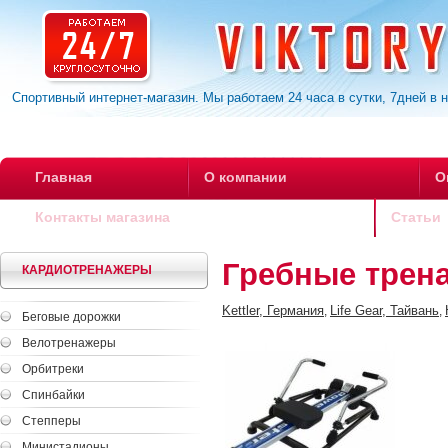
Спортивный интернет-магазин. Мы работаем 24 часа в сутки, 7дней в 
Главная
О компании
О
Контакты магазина
Статьи
Гребные трен
КАРДИОТРЕНАЖЕРЫ
Kettler, Германия
Life Gear, Тайвань
,
,
Беговые дорожки
Велотренажеры
Орбитреки
Спинбайки
Степперы
Министадионы