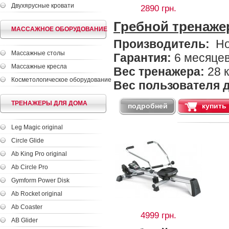
Двухярусные кровати
2890 грн.
Гребной тренаже
МАССАЖНОЕ ОБОРУДОВАНИЕ
Производитель:
Ho
Массажные столы
Гарантия:
6 месяце
Массажные кресла
Вес тренажера:
28 к
Косметологическое оборудование
Вес пользователя д
ТРЕНАЖЕРЫ ДЛЯ ДОМА
подробней
купить
Leg Magic original
Circle Glide
Ab King Pro original
Ab Circle Pro
Gymform Power Disk
Ab Rocket original
Ab Coaster
4999 грн.
AB Glider