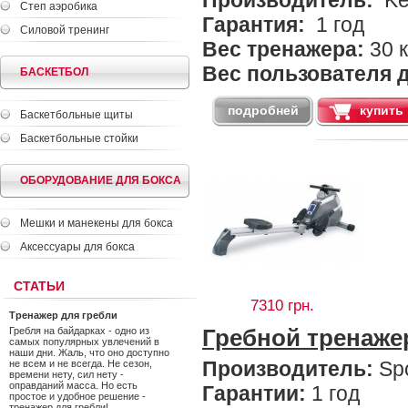
Производитель:
Ket
Степ аэробика
Гарантия
:
1 год
Силовой тренинг
Вес тренажера:
30 к
Вес пользователя д
БАСКЕТБОЛ
подробней
купить
Баскетбольные щиты
Баскетбольные стойки
ОБОРУДОВАНИЕ ДЛЯ БОКСА
Мешки и манекены для бокса
Аксессуары для бокса
СТАТЬИ
7310 грн.
Тренажер для гребли
Гребной тренаже
Гребля на байдарках - одно из
самых популярных увлечений в
наши дни. Жаль, что оно доступно
Производитель:
Spo
не всем и не всегда. Не сезон,
времени нету, сил нету -
оправданий масса. Но есть
Гарантии:
1 год
простое и удобное решение -
тренажер для гребли!