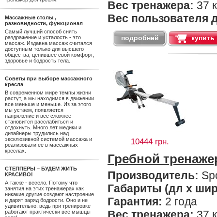
Вес тренажера:
37 к
Вес пользователя д
Массажные столы ,
разновидности, функционал
Самый лучший способ снять
подробней
купить
раздражение и усталость - это
массаж. Издавна массаж считался
доступным только для высшего
общества, ценившее свой комфорт,
здоровье и бодрость тела.
Советы при выборе массажного
кресла
В современном мире темпы жизни
растут, а мы находимся в движении
все меньше и меньше. Из за этого
мы устаем, появляется
напряжение и все сложнее
становится расслабиться и
отдохнуть. Много лет медики и
дизайнеры трудились над
эксклюзивной системой массажа и
10444 грн.
реализовали ее в массажных
креслах.
Гребной тренаже
СТЕППЕРЫ – БУДЕМ ЖИТЬ
Производитель:
Spo
КРАСИВО!
А также - весело. Потому что
Габариты (дл х шир
занятия на этих тренажерах как
никакие другие создают настроение
Гарантия:
2 года
и дарят заряд бодрости. Оно и не
удивительно: ведь при тренировке
Вес тренажера:
37 к
работают практически все мышцы