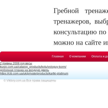
Гребной тренаж
тренажеров, выб
консультацию по 
можно на сайте и
Главная
О компании
Оплата и д
2 гривны 2008 год весы
kusio.com.ua/catalog_products/kotu/vologuy-korm/
доборная планка на входную дверь
https://cib.com.ua/uk/private/products/kartki-platinum
© Viktory.com.ua Все права защищены