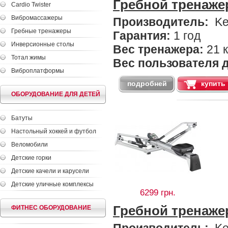
Гребной тренажер
Cardio Twister
Вибромассажеры
Производитель:
Ke
Гребные тренажеры
Гарантия:
1 год
Инверсионные столы
Вес тренажера:
21 к
Тотал жимы
Вес пользователя д
Виброплатформы
подробней
купить
ОБОРУДОВАНИЕ ДЛЯ ДЕТЕЙ
Батуты
Настольный хоккей и футбол
Веломобили
Детские горки
Детские качели и карусели
Детские уличные комплексы
6299 грн.
Гребной тренажер 
ФИТНЕС ОБОРУДОВАНИЕ