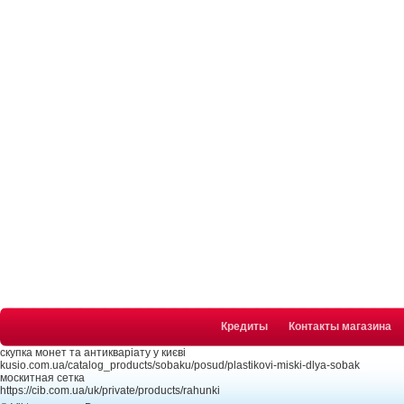
Кредиты
Контакты магазина
скупка монет та антикваріату у києві
kusio.com.ua/catalog_products/sobaku/posud/plastikovi-miski-dlya-sobak
москитная сетка
https://cib.com.ua/uk/private/products/rahunki