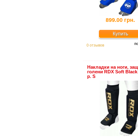
899.00 грн.
Купить
п
0 отзывов
Накладки на ноги, за
голени RDX Soft Black
р. S