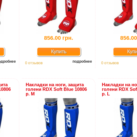
856.00 грн.
856.00
Купить
Куп
одробнее
подробнее
0 отзывов
0 отзывов
щита
Накладки на ноги, защита
Накладки на но
10806
голени RDX Soft Blue 10806
голени RDX Sof
р. M
р. L