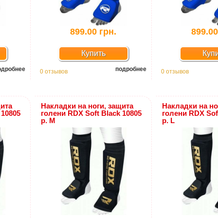
899.00 грн.
899.00
Купить
Куп
одробнее
подробнее
0 отзывов
0 отзывов
щита
Накладки на ноги, защита
Накладки на но
 10805
голени RDX Soft Black 10805
голени RDX Sof
р. M
р. L