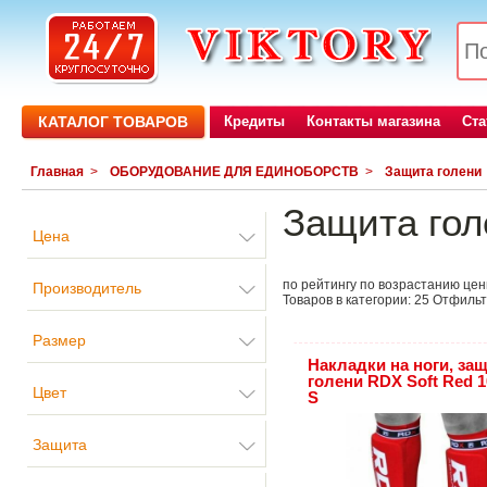
КАТАЛОГ ТОВАРОВ
Кредиты
Контакты магазина
Ста
Главная
>
ОБОРУДОВАНИЕ ДЛЯ ЕДИНОБОРСТВ
>
Защита голени
Защита гол
Цена
по рейтингу
по возрастанию це
Производитель
Товаров в категории:
25
Отфильт
Размер
Накладки на ноги, за
голени RDX Soft Red 1
Цвет
S
Защита