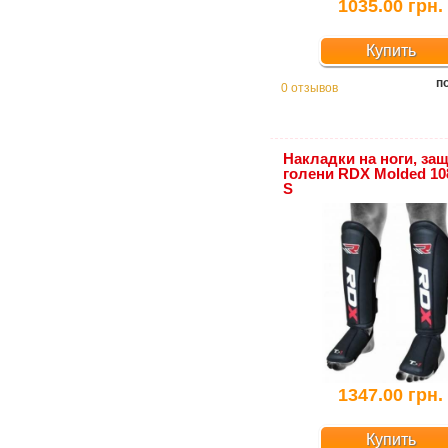
1035.00 грн.
Купить
п
0 отзывов
Накладки на ноги, за
голени RDX Molded 108
S
1347.00 грн.
Купить