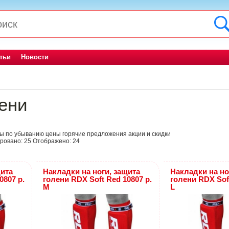
тьи
Новости
ени
ны
по убыванию цены
горячие предложения
акции и скидки
ровано:
25
Отображено:
24
щита
Накладки на ноги, защита
Накладки на но
0807 р.
голени RDX Soft Red 10807 р.
голени RDX Soft
M
L