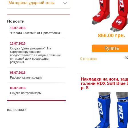
Материал ударной зоны
Новости
15.07.2016
"Оплата частями" от Приватбанка
856.00 грн.
13.07.2016
Купить
Скидка "День рождения". На
кардиооборудование
предоставляется cкидка в течение
п
пяти дней до и после даты
0 отзывов
рождения.
08.07.2016
Рассрочка или кредит
Накладки на ноги, за
голени RDX Soft Blue 
р. S
05.07.2016
Скидка на тренажеры!
все новости