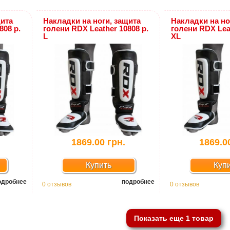
щита
Накладки на ноги, защита
Накладки на но
808 р.
голени RDX Leather 10808 р.
голени RDX Leat
L
XL
1869.00 грн.
1869.0
Купить
Куп
одробнее
подробнее
0 отзывов
0 отзывов
Показать еще 1 товар