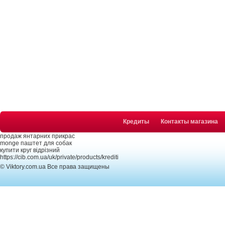
Кредиты
Контакты магазина
продаж янтарних прикрас
monge паштет для собак
купити круг відрізний
https://cib.com.ua/uk/private/products/krediti
© Viktory.com.ua Все права защищены