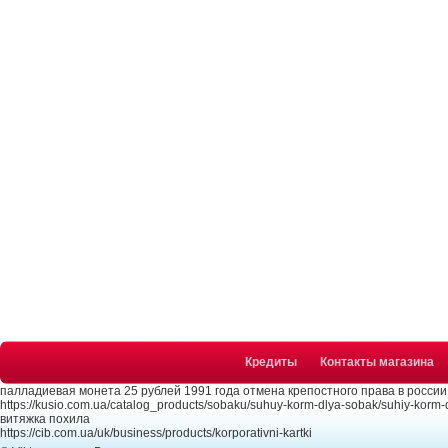
Кредиты
Контакты магазина
палладиевая монета 25 рублей 1991 года отмена крепостного права в россии
https://kusio.com.ua/catalog_products/sobaku/suhuy-korm-dlya-sobak/suhiy-korm-
витяжка похила
https://cib.com.ua/uk/business/products/korporativni-kartki