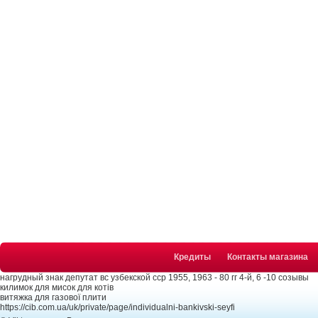
Кредиты
Контакты магазина
нагрудный знак депутат вс узбекской сср 1955, 1963 - 80 гг 4-й, 6 -10 созывы
килимок для мисок для котів
витяжка для газової плити
https://cib.com.ua/uk/private/page/individualni-bankivski-seyfi