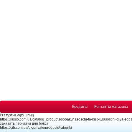
Кредиты
Контакты магазина
статуэтка лфз шпиц
https://kusio.com.ua/catalog_products/sobaku/lasoschi-ta-kistku/lasoschi-dlya-soba
заказать перчатки для бокса
https://cib.com.ua/uk/private/products/rahunki