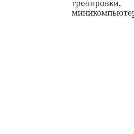
тренировк
миникомпьютер