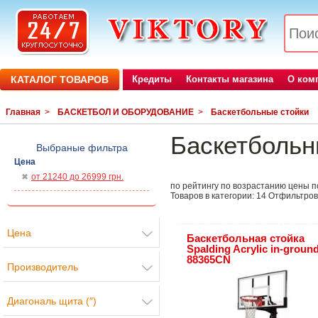
КАТАЛОГ ТОВАРОВ
Кредиты
Контакты магазина
О ком
Главная
>
БАСКЕТБОЛ И ОБОРУДОВАНИЕ
>
Баскетбольные стойки
Баскетбольн
Выбраные фильтра
Цена
от 21240 до 26999 грн.
по рейтингу
по возрастанию цены
п
Товаров в категории:
14
Отфильтров
Цена
Баскетбольная стойка
Spalding Acrylic in-groun
88365CN
Производитель
Диагональ щита (″)