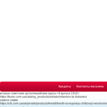
Кредиты
Контакты магазина
вторые советские артиллерийские курсы i-й выпуск 1918 г
https://kusio.com.ua/catalog_products/sobaku/vitaminu-ta-dobavku/
навісні замки
https://cib.com.ua/uk/private/products/krediti/kredit-na-kupivlyu-zhitlovoji-neruhomo