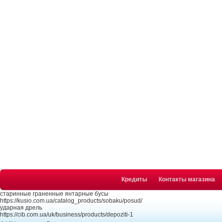
Кредиты
Контакты магазина
старинные граненные янтарные бусы
https://kusio.com.ua/catalog_products/sobaku/posud/
ударная дрель
https://cib.com.ua/uk/business/products/depoziti-1