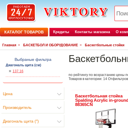
КАТАЛОГ ТОВАРОВ
Кредиты
Контакты магазина
О ком
Главная
>
БАСКЕТБОЛ И ОБОРУДОВАНИЕ
>
Баскетбольные стойки
Баскетбольн
Выбраные фильтра
Диагональ щита (см)
137.16
по рейтингу
по возрастанию цены
п
Товаров в категории:
14
Отфильтров
Цена
Баскетбольная стойка
Spalding Acrylic in-groun
88365CN
Производитель
Диагональ щита (″)