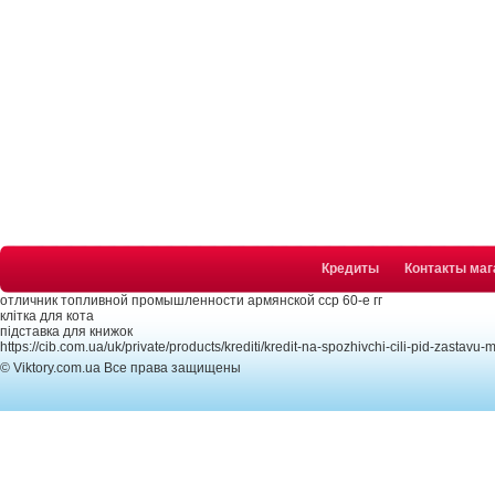
Кредиты
Контакты маг
отличник топливной промышленности армянской сср 60-е гг
клітка для кота
підставка для книжок
https://cib.com.ua/uk/private/products/krediti/kredit-na-spozhivchi-cili-pid-zastavu
© Viktory.com.ua Все права защищены