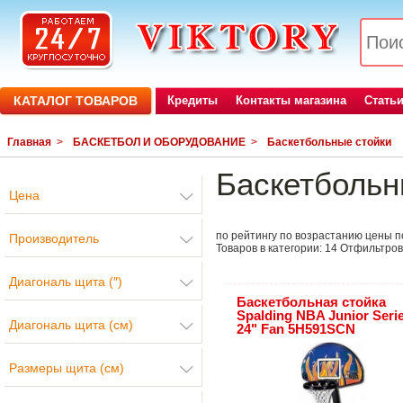
КАТАЛОГ ТОВАРОВ
Кредиты
Контакты магазина
Стать
Главная
>
БАСКЕТБОЛ И ОБОРУДОВАНИЕ
>
Баскетбольные стойки
Баскетбольн
Цена
по рейтингу
по возрастанию цены
п
Производитель
Товаров в категории:
14
Отфильтров
Диагональ щита (″)
Баскетбольная стойка
Spalding NBA Junior Seri
Диагональ щита (см)
24" Fan 5H591SCN
Размеры щита (см)