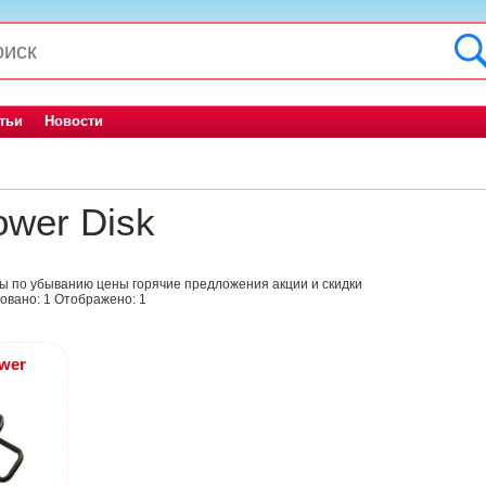
тьи
Новости
wer Disk
ны
по убыванию цены
горячие предложения
акции и скидки
овано:
1
Отображено:
1
wer