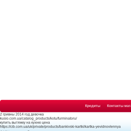
Кредиты
Контакты маг
2 гривны 2014 год девочка
kusio.com.ua/catalog_products/kotu/furminatoru/
купить вытяжку на кухню цена
https://cib.com.ua/uk/private/products/bankivski-kartki/kartka-yevidnovlennya