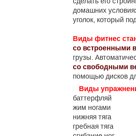
сделать его стройн
домашних условия
уголок, который по
Виды фитнес ста
со встроенными 
грузы. Автоматиче
со свободными в
помощью дисков дл
Виды упражнен
баттерфляй
жим ногами
нижняя тяга
гребная тяга
сгибание ног