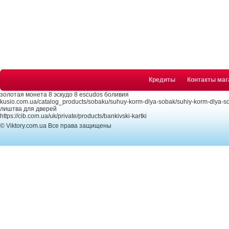
Кредиты
Контакты маг
золотая монета 8 эскудо 8 escudos боливия
kusio.com.ua/catalog_products/sobaku/suhuy-korm-dlya-sobak/suhiy-korm-dlya-
лиштва для дверей
https://cib.com.ua/uk/private/products/bankivski-kartki
© Viktory.com.ua Все права защищены