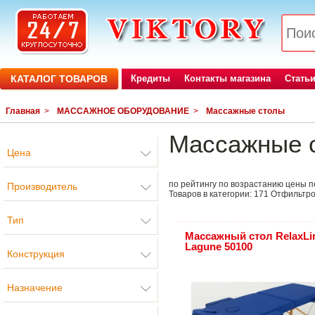
КАТАЛОГ ТОВАРОВ
Кредиты
Контакты магазина
Стать
Главная
>
МАССАЖНОЕ ОБОРУДОВАНИЕ
>
Массажные столы
Массажные 
Цена
по рейтингу
по возрастанию цены
п
Производитель
Товаров в категории:
171
Отфильтро
Тип
Массажный стол RelaxLi
Lagune 50100
Конструкция
Назначение