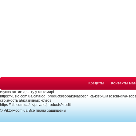
Кредиты
Контакты маг
скупка антикваріату у житомирі
https://kusio.com.ua/catalog_products/sobaku/lasoschi-ta-kistku/lasoschi-dlya-soba
стоимость абразивных кругов
https://cib.com.ua/uk/private/products/krediti
© Viktory.com.ua Все права защищены