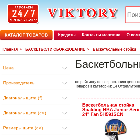
КАТАЛОГ ТОВАРОВ
Кредиты
Контакты магазина
О ком
Главная
>
БАСКЕТБОЛ И ОБОРУДОВАНИЕ
>
Баскетбольные стойки
Баскетбольн
Цена
по рейтингу
по возрастанию цены
п
Производитель
Товаров в категории:
14
Отфильтров
Диагональ щита (″)
Баскетбольная стойка
Spalding NBA Junior Seri
Диагональ щита (см)
24" Fan 5H591SCN
Размеры щита (см)