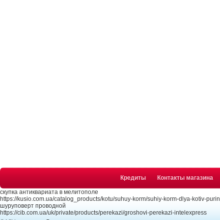
Кредиты
Контакты магазина
скупка антиквариата в мелитополе
https://kusio.com.ua/catalog_products/kotu/suhuy-korm/suhiy-korm-dlya-kotiv-puri
шуруповерт проводной
https://cib.com.ua/uk/private/products/perekazi/groshovi-perekazi-intelexpress