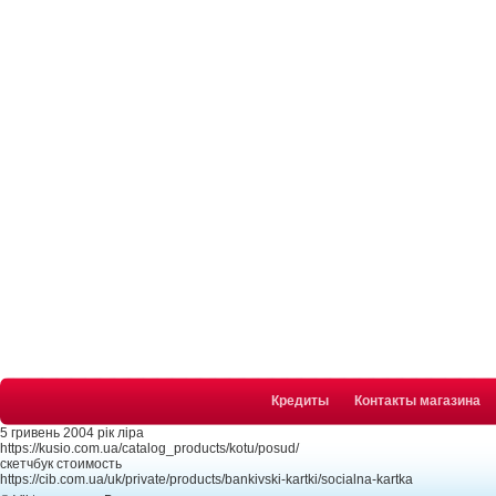
Кредиты
Контакты магазина
5 гривень 2004 рік ліра
https://kusio.com.ua/catalog_products/kotu/posud/
скетчбук стоимость
https://cib.com.ua/uk/private/products/bankivski-kartki/socialna-kartka