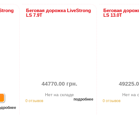
Strong
Беговая дорожка LiveStrong
Беговая дорожк
LS 7.9T
LS 13.0T
.
44770.00 грн.
49225.0
Нет на складе
Нет на 
подробнее
0 отзывов
0 отзывов
одробнее