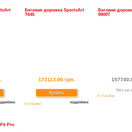
tsArt
Беговая дорожка SportsArt
Беговая дорожк
T645
9900T
.
173113.00 грн.
157740.
Нет на 
Купить
0 отзывов
одробнее
подробнее
0 отзывов
Fit Pro