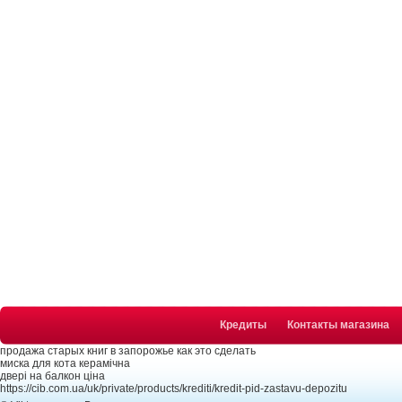
Кредиты
Контакты магазина
продажа старых книг в запорожье как это сделать
миска для кота керамічна
двері на балкон ціна
https://cib.com.ua/uk/private/products/krediti/kredit-pid-zastavu-depozitu