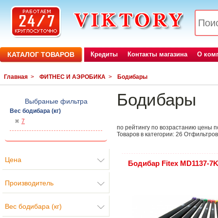
КАТАЛОГ ТОВАРОВ
Кредиты
Контакты магазина
О ком
Главная
>
ФИТНЕС И АЭРОБИКА
>
Бодибары
Бодибары
Выбраные фильтра
Вес бодибара (кг)
7
по рейтингу
по возрастанию цены
п
Товаров в категории:
26
Отфильтров
Цена
Бодибар Fitex MD1137-7
Производитель
Вес бодибара (кг)