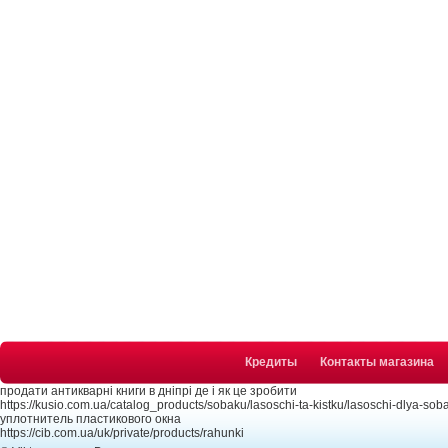
Кредиты
Контакты магазина
продати антикварні книги в дніпрі де і як це зробити
https://kusio.com.ua/catalog_products/sobaku/lasoschi-ta-kistku/lasoschi-dlya-soba
уплотнитель пластикового окна
https://cib.com.ua/uk/private/products/rahunki