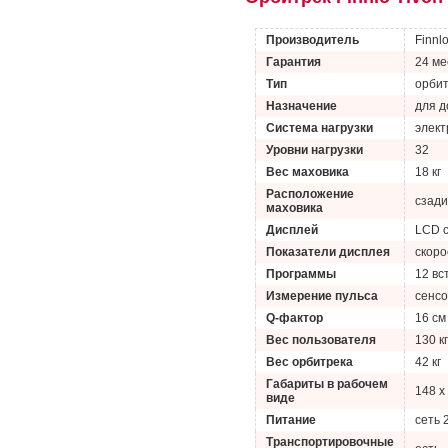
Производитель
Finnl
Гарантия
24 ме
Тип
орби
Назначение
для 
Система нагрузки
элект
Уровни нагрузки
32
Вес маховика
18 кг
Расположение
сзади
маховика
Дисплей
LCD с
Показатели дисплея
скоро
Программы
12 вс
Измерение пульса
сенсо
Q-фактор
16 см
Вес пользователя
130 кг
Вес орбитрека
42 кг
Габариты в рабочем
148 x
виде
Питание
сеть 
Транспортировочные