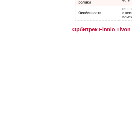
есть
ролики
гипоа
Особенности
с нес
помех
Орбитрек Finnlo Tivon