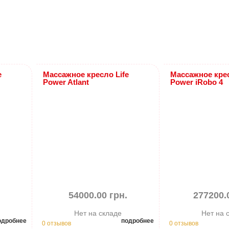
e
Массажное кресло Life
Массажное крес
Power Atlant
Power iRobo 4
.
54000.00 грн.
277200.
Нет на складе
Нет на 
одробнее
подробнее
0 отзывов
0 отзывов