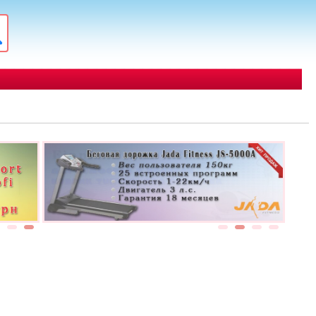
1
2
1
2
3
4