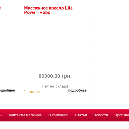
e
Массажное кресло Life
Power iRobo
.
86000.00 грн.
Нет на складе
одробнее
подробнее
0 отзывов
ты
Контакты магазина
О компании
Статьи
Новости
Произв