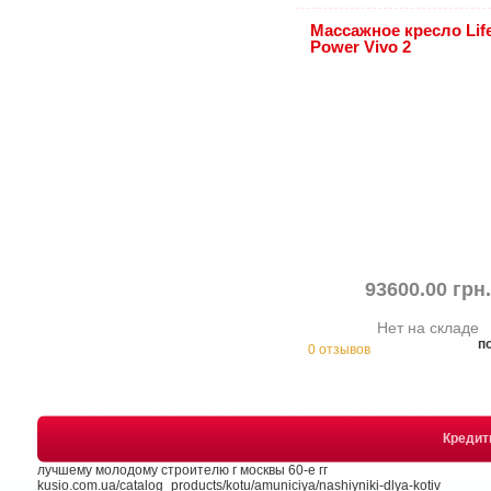
Массажное кресло Lif
Power Vivo 2
93600.00 грн
Нет на складе
п
0 отзывов
Креди
лучшему молодому строителю г москвы 60-е гг
kusio.com.ua/catalog_products/kotu/amuniciya/nashiyniki-dlya-kotiv